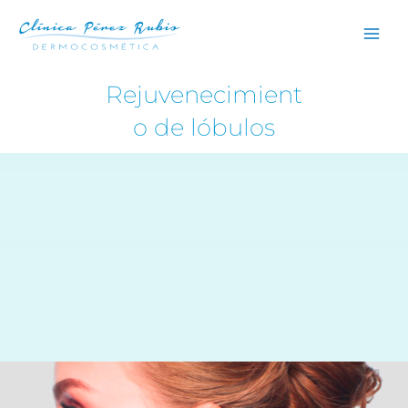
Ir
×
al
contenido
Rejuvenecimient
o de lóbulos