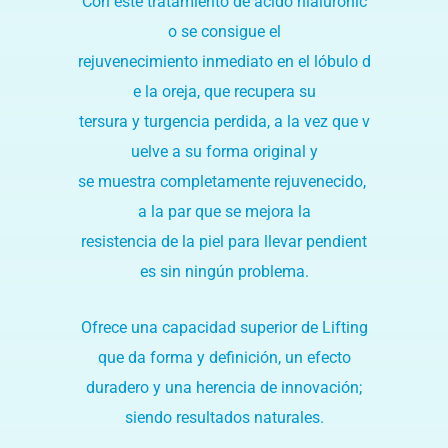
Con este tratamiento de ácido hialurónic
Marketing
Al compartir tus
o se consigue el
intereses y
comportamiento
rejuvenecimiento inmediato en el lóbulo d
mientras visitas
nuestro sitio,
e la oreja, que recupera su
aumentas la
posibilidad de
tersura y turgencia perdida, a la vez que v
ver contenido y
ofertas
uelve a su forma original y
personalizados.
se muestra completamente rejuvenecido,
a la par que se mejora la
resistencia de la piel para llevar pendient
es sin ningún problema.
Ofrece una capacidad superior de Lifting
que da forma y definición, un efecto
duradero y una herencia de innovación;
siendo resultados naturales.