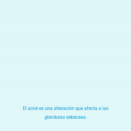
Para que
podamos
mejorar la
funcionalidad
y estructura
de la web, en
base a cómo
se usa la
web.
Experiencia
Para que
nuestra web
funcione lo
mejor posible
durante tu
visita. Si
rechaza estas
cookies,
algunas
funcionalidades
El acné es una alteración que afecta a las
desaparecerán
de la web.
glándulas sebáceas.