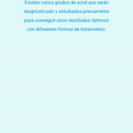
Marketing
Existen varios grados de acné que serán
Al compartir tus
intereses y
diagnosticado y estudiados previamente
comportamiento
para conseguir unos resultados óptimos
mientras visitas
nuestro sitio,
con diferentes formas de tratamiento.
aumentas la
posibilidad de
ver contenido y
ofertas
personalizados.